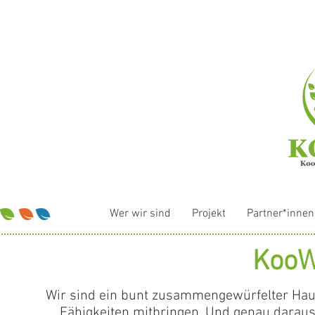
Wer wir sind
Projekt
Partner*innen
KooW
Wir sind ein bunt zusammengewürfelter Hauf
Fähigkeiten mitbringen. Und genau darau