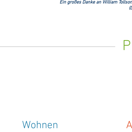
Ein großes Danke an
William
Tollso
(
P
Wohnen
A